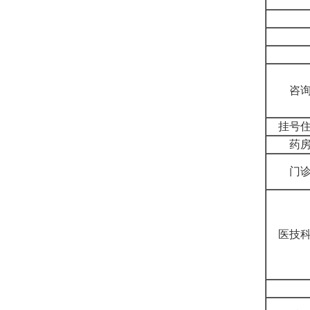
咨
挂号
药
门
医技