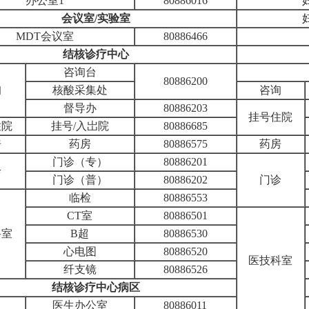
办公室1
80886016
会议室/实验室
MDT会议室
80886466
结核诊疗中心
咨询台
80886200
询
核酸采集处
咨询
督导办
80886203
挂号住院
住院
挂号/入岀院
80886685
房
药房
80886575
药房
门诊（专）
80886201
诊
门诊（普）
80886202
门诊
临检
80886553
CT室
80886501
科室
B超
80886530
心电图
80886520
医技科室
纤支镜
80886526
结核诊疗中心病区
医生办公室
80886011