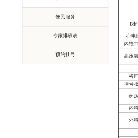
便民服务
B超
专家排班表
心电
内镜
预约挂号
高压
咨
挂号
药
内
外