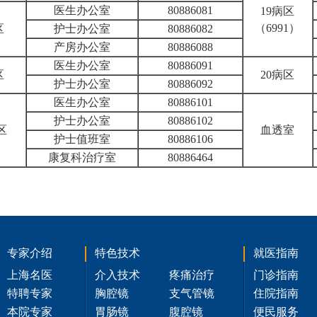
医生办公室
80886081
19病区
（6991）
区
护士办公室
80886082
产房办公室
80886088
医生办公室
80886091
区
20病区
护士办公室
80886092
医生办公室
80886101
护士办公室
80886102
区
血透室
护士值班室
80886106
康复科治疗室
80886464
专家介绍
特色技术
就医指南
上海名医
介入技术
疼痛治疗
门诊指南
特聘专家
胸腔镜
支气管镜
住院指南
本院专家
胃肠镜
腹腔镜
便民服务