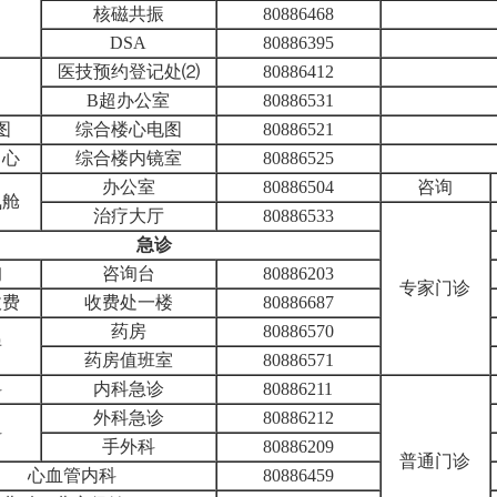
核磁共振
80886468
DSA
80886395
医技预约登记处⑵
80886412
B超办公室
80886531
图
综合楼心电图
80886521
中心
综合楼内镜室
80886525
办公室
80886504
咨询
氧舱
治疗大厅
80886533
急诊
询
咨询台
80886203
专家门诊
收费
收费处一楼
80886687
药房
80886570
房
药房值班室
80886571
科
内科急诊
80886211
外科急诊
80886212
科
手外科
80886209
普通门诊
心血管内科
80886459