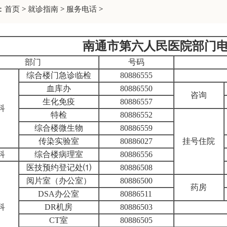
：
首页
>
就诊指南
>
服务电话
>
南通市第六人民医院部门
部门
号码
综合楼门急诊临检
80886555
血库办
80886550
咨询
生化免疫
80886557
科
特检
80886552
综合楼微生物
80886559
传染实验室
80886027
挂号住院
科
综合楼病理室
80886556
医技预约登记处⑴
80886508
阅片室（办公室）
80886500
药房
DSA办公室
80886511
科
DR机房
80886503
CT室
80886505