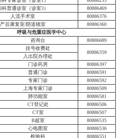
妇科专家诊室（诊室1）
80886233
妇科普通诊室（诊室3）
80886469
人流手术室
80886376
产后康复室/阴道镜室
80886360
呼吸与危重症医学中心
咨询台
80886689
挂号收费处
80886359
入出院办理处
门诊药房
80886397
普通门诊
80886591
专家门诊
80886592
上海专家门诊
80886509
肺功能室
80886581
CT登记处
80886506
CT室
80886507
B超室
80886535
心电图室
80886536
检验科
80886551