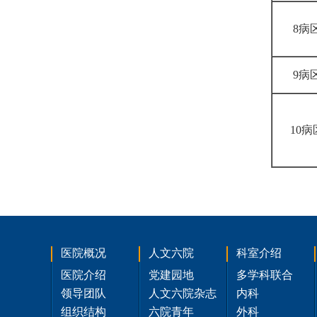
8病
9病
10病
医院概况
人文六院
科室介绍
医院介绍
党建园地
多学科联合
领导团队
人文六院杂志
内科
组织结构
六院青年
外科