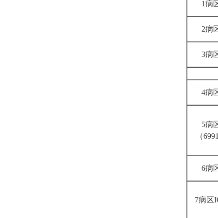
1病
2病
3病
4病
5病
（699
6病
7病区I