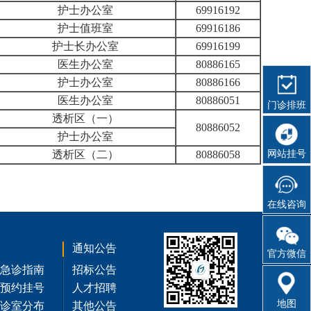
护士办公室
69916192
护士值班室
69916186
护士长办公室
69916199
医生办公室
80886165
护士办公室
80886166
医生办公室
80886051
门诊排班
透析区（一）
80886052
护士办公室
透析区（二）
80886058
网站挂号
在线咨询
通知公告
官方微信
急诊指南
招标公告
预约挂号
人才招聘
地图
诊室分布
其他公告